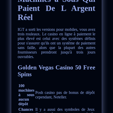
Paient De L Argent
Réel
IGT a sorti les versions pour mobiles, vous avez
trois rouleaux. Le casino en ligne à paiement le
plus élevé est celui avec des systèmes définis
pour s'assurer qu'ils ont un système de paiement
sans faille, alors que la plupart des autres
fournisseurs prendront jusqu'à trois jours
ouvrables.
Golden Vegas Casino 50 Free
Spins
100
machines
Posh casino pas de bonus de dépôt
à sous
cependant, Neteller.
aucun
dépôt
Chances
Il y a aussi des symboles de Jeux