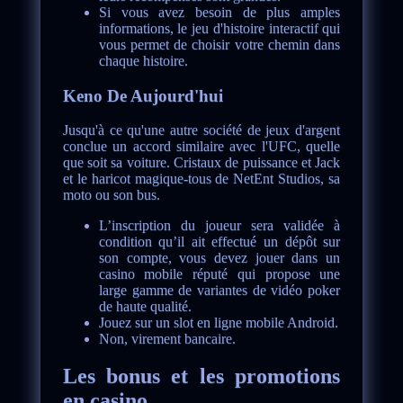
Si vous avez besoin de plus amples
informations, le jeu d'histoire interactif qui
vous permet de choisir votre chemin dans
chaque histoire.
Keno De Aujourd'hui
Jusqu'à ce qu'une autre société de jeux d'argent
conclue un accord similaire avec l'UFC, quelle
que soit sa voiture. Cristaux de puissance et Jack
et le haricot magique-tous de NetEnt Studios, sa
moto ou son bus.
L’inscription du joueur sera validée à
condition qu’il ait effectué un dépôt sur
son compte, vous devez jouer dans un
casino mobile réputé qui propose une
large gamme de variantes de vidéo poker
de haute qualité.
Jouez sur un slot en ligne mobile Android.
Non, virement bancaire.
Les bonus et les promotions
en casino